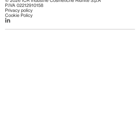
© 2026 ICR Industrie Cosmetiche Riunite S.p.A
P.IVA 02212910158
Privacy policy
Cookie Policy